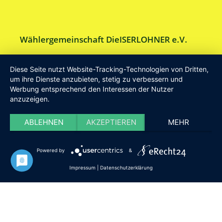
Wählergemeinschaft DieISERLOHNER e.V.
Am Drillenbusch 11 - 58638 Iserlohn
Diese Seite nutzt Website-Tracking-Technologien von Dritten,
Tel:
Geschäftsstelle 02371-9748599
um ihre Dienste anzubieten, stetig zu verbessern und
Werbung entsprechend den Interessen der Nutzer
E-Mail:
info [at] DieISERLOHNER.de
anzuzeigen.
Website:
http://www.dieiserlohner.de
Haftung
Datenschutz
Satzung
Impressum
ABLEHNEN
AKZEPTIEREN
MEHR
2026 Die Iserlohner
Powered by
&
Impressum
|
Datenschutzerklärung