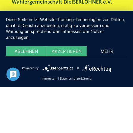
Wählergemeinschaft DieISERLOHNER e.V.
Am Drillenbusch 11 - 58638 Iserlohn
Diese Seite nutzt Website-Tracking-Technologien von Dritten,
Tel:
Geschäftsstelle 02371-9748599
um ihre Dienste anzubieten, stetig zu verbessern und
Werbung entsprechend den Interessen der Nutzer
E-Mail:
info [at] DieISERLOHNER.de
anzuzeigen.
Website:
http://www.dieiserlohner.de
Haftung
Datenschutz
Satzung
Impressum
ABLEHNEN
AKZEPTIEREN
MEHR
2026 Die Iserlohner
Powered by
&
Impressum
|
Datenschutzerklärung