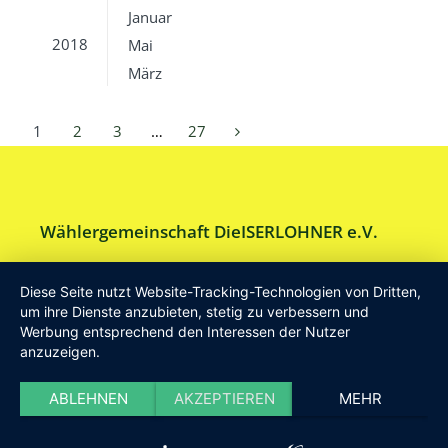
Januar
2018
Mai
März
1
2
3
…
27
Wählergemeinschaft DieISERLOHNER e.V.
Am Drillenbusch 11 - 58638 Iserlohn
Diese Seite nutzt Website-Tracking-Technologien von Dritten,
Tel:
Geschäftsstelle 02371-9748599
um ihre Dienste anzubieten, stetig zu verbessern und
Werbung entsprechend den Interessen der Nutzer
E-Mail:
info [at] DieISERLOHNER.de
anzuzeigen.
Website:
http://www.dieiserlohner.de
Haftung
Datenschutz
Satzung
Impressum
ABLEHNEN
AKZEPTIEREN
MEHR
2026 Die Iserlohner