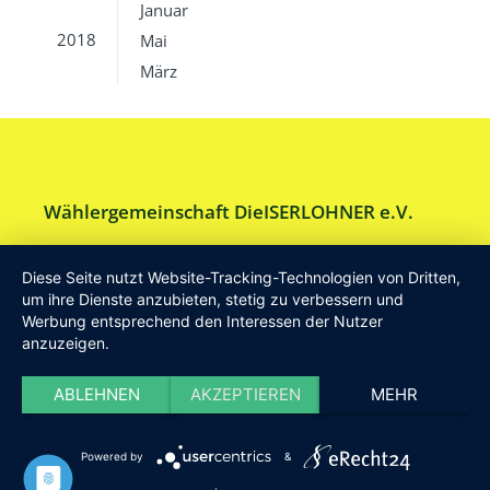
Januar
2018
Mai
März
Wählergemeinschaft DieISERLOHNER e.V.
Am Drillenbusch 11 - 58638 Iserlohn
Diese Seite nutzt Website-Tracking-Technologien von Dritten,
Tel:
Geschäftsstelle 02371-9748599
um ihre Dienste anzubieten, stetig zu verbessern und
Werbung entsprechend den Interessen der Nutzer
E-Mail:
info [at] DieISERLOHNER.de
anzuzeigen.
Website:
http://www.dieiserlohner.de
Haftung
Datenschutz
Satzung
Impressum
ABLEHNEN
AKZEPTIEREN
MEHR
2026 Die Iserlohner
Powered by
&