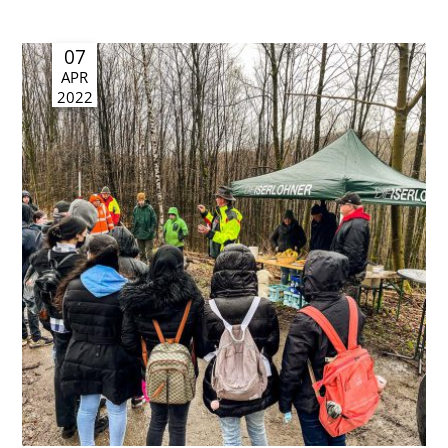
07
APR
2022