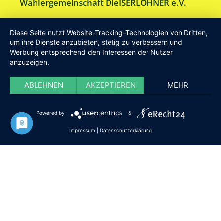
Wählergemeinschaft DieISERLOHNER e.V.
Am Drillenbusch 11 - 58638 Iserlohn
Diese Seite nutzt Website-Tracking-Technologien von Dritten,
Tel:
Geschäftsstelle 02371-9748599
um ihre Dienste anzubieten, stetig zu verbessern und
Werbung entsprechend den Interessen der Nutzer
E-Mail:
info [at] DieISERLOHNER.de
anzuzeigen.
Website:
http://www.dieiserlohner.de
Haftung
Datenschutz
Satzung
Impressum
ABLEHNEN
AKZEPTIEREN
MEHR
2026 Die Iserlohner
Powered by
&
Impressum
|
Datenschutzerklärung