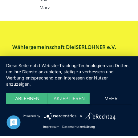
März
Wählergemeinschaft DieISERLOHNER e.V.
Am Drillenbusch 11 - 58638 Iserlohn
Diese Seite nutzt Website-Tracking-Technologien von Dritten,
Tel:
Geschäftsstelle 02371-9748599
um ihre Dienste anzubieten, stetig zu verbessern und
Werbung entsprechend den Interessen der Nutzer
E-Mail:
info [at] DieISERLOHNER.de
anzuzeigen.
Website:
http://www.dieiserlohner.de
Haftung
Datenschutz
Satzung
Impressum
ABLEHNEN
AKZEPTIEREN
MEHR
2026 Die Iserlohner
Powered by
&
Impressum
|
Datenschutzerklärung