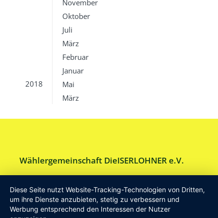
November
Oktober
Juli
März
Februar
Januar
2018
Mai
März
Wählergemeinschaft DieISERLOHNER e.V.
Am Drillenbusch 11 - 58638 Iserlohn
Diese Seite nutzt Website-Tracking-Technologien von Dritten,
Tel:
Geschäftsstelle 02371-9748599
um ihre Dienste anzubieten, stetig zu verbessern und
Werbung entsprechend den Interessen der Nutzer
E-Mail:
info [at] DieISERLOHNER.de