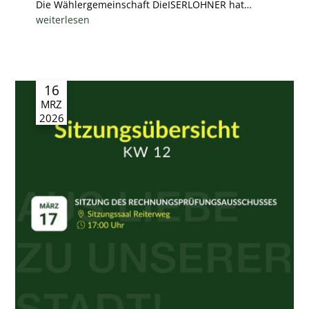
Die Wählergemeinschaft DieISERLOHNER hat…
weiterlesen
16
MRZ
2026