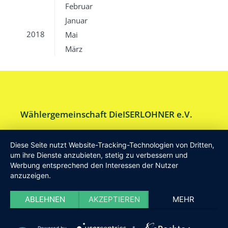
Februar
Januar
2018
Mai
März
Wählergemeinschaft DieISERLOHNER e.V.
Am Drillenbusch 11 - 58638 Iserlohn
Diese Seite nutzt Website-Tracking-Technologien von Dritten,
Tel:
Geschäftsstelle 02371-9748599
um ihre Dienste anzubieten, stetig zu verbessern und
Werbung entsprechend den Interessen der Nutzer
E-Mail:
info [at] DieISERLOHNER.de
anzuzeigen.
Website:
http://www.dieiserlohner.de
Haftung
Datenschutz
Satzung
Impressum
ABLEHNEN
AKZEPTIEREN
MEHR
2026 Die Iserlohner
Powered by
&