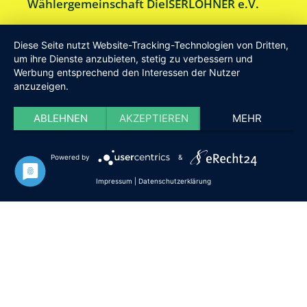
Wählergemeinschaft DieISERLOHNER e.V.
Am Drillenbusch 11 - 58638 Iserlohn
Diese Seite nutzt Website-Tracking-Technologien von Dritten,
Tel:
Geschäftsstelle 02371-9748599
um ihre Dienste anzubieten, stetig zu verbessern und
Werbung entsprechend den Interessen der Nutzer
E-Mail:
info [at] DieISERLOHNER.de
anzuzeigen.
Website:
http://www.dieiserlohner.de
Haftung
Datenschutz
Satzung
Impressum
ABLEHNEN
AKZEPTIEREN
MEHR
2026 Die Iserlohner
Powered by
&
Impressum
|
Datenschutzerklärung