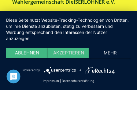
Wählergemeinschaft DieISERLOHNER e.V.
Am Drillenbusch 11 - 58638 Iserlohn
Diese Seite nutzt Website-Tracking-Technologien von Dritten,
Tel:
Geschäftsstelle 02371-9748599
um ihre Dienste anzubieten, stetig zu verbessern und
Werbung entsprechend den Interessen der Nutzer
E-Mail:
info [at] DieISERLOHNER.de
anzuzeigen.
Website:
http://www.dieiserlohner.de
Haftung
Datenschutz
Satzung
Impressum
ABLEHNEN
AKZEPTIEREN
MEHR
2026 Die Iserlohner
Powered by
&
Impressum
|
Datenschutzerklärung