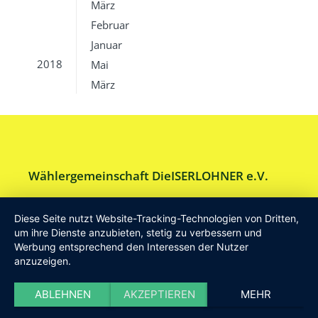
März
Februar
Januar
2018
Mai
März
Wählergemeinschaft DieISERLOHNER e.V.
Am Drillenbusch 11 - 58638 Iserlohn
Diese Seite nutzt Website-Tracking-Technologien von Dritten,
Tel:
Geschäftsstelle 02371-9748599
um ihre Dienste anzubieten, stetig zu verbessern und
Werbung entsprechend den Interessen der Nutzer
E-Mail:
info [at] DieISERLOHNER.de
anzuzeigen.
Website:
http://www.dieiserlohner.de
Haftung
Datenschutz
Satzung
Impressum
ABLEHNEN
AKZEPTIEREN
MEHR
2026 Die Iserlohner