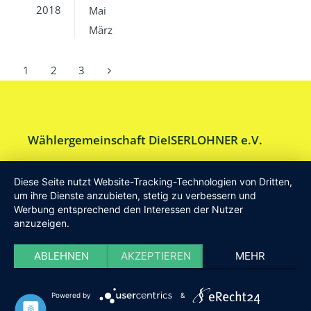
2018
Mai
März
1
2
3
Wählergemeinschaft DieISERLOHNER e.V.
Am Drillenbusch 11 - 58638 Iserlohn
Diese Seite nutzt Website-Tracking-Technologien von Dritten,
Tel:
Geschäftsstelle 02371-9748599
um ihre Dienste anzubieten, stetig zu verbessern und
Werbung entsprechend den Interessen der Nutzer
E-Mail:
info [at] DieISERLOHNER.de
anzuzeigen.
Website:
http://www.dieiserlohner.de
Haftung
Datenschutz
Satzung
Impressum
ABLEHNEN
AKZEPTIEREN
MEHR
2026 Die Iserlohner
Powered by
&