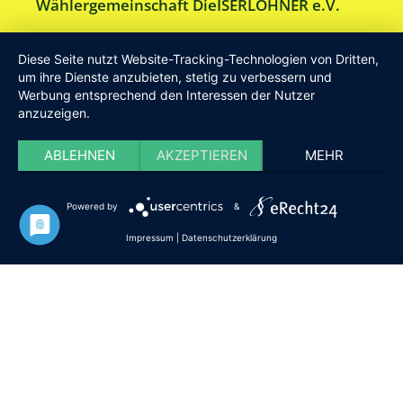
Wählergemeinschaft DieISERLOHNER e.V.
Am Drillenbusch 11 - 58638 Iserlohn
Diese Seite nutzt Website-Tracking-Technologien von Dritten,
Tel:
Geschäftsstelle 02371-9748599
um ihre Dienste anzubieten, stetig zu verbessern und
Werbung entsprechend den Interessen der Nutzer
E-Mail:
info [at] DieISERLOHNER.de
anzuzeigen.
Website:
http://www.dieiserlohner.de
Haftung
Datenschutz
Satzung
Impressum
ABLEHNEN
AKZEPTIEREN
MEHR
2026 Die Iserlohner
Powered by
&
Impressum
|
Datenschutzerklärung