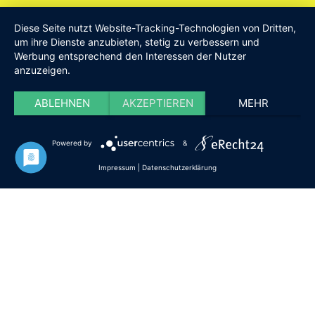
Am Drillenbusch 11 - 58638 Iserlohn
Diese Seite nutzt Website-Tracking-Technologien von Dritten,
Tel:
Geschäftsstelle 02371-9748599
um ihre Dienste anzubieten, stetig zu verbessern und
Werbung entsprechend den Interessen der Nutzer
E-Mail:
info [at] DieISERLOHNER.de
anzuzeigen.
Website:
http://www.dieiserlohner.de
Haftung
Datenschutz
Satzung
Impressum
ABLEHNEN
AKZEPTIEREN
MEHR
2026 Die Iserlohner
Powered by
&
Impressum
|
Datenschutzerklärung