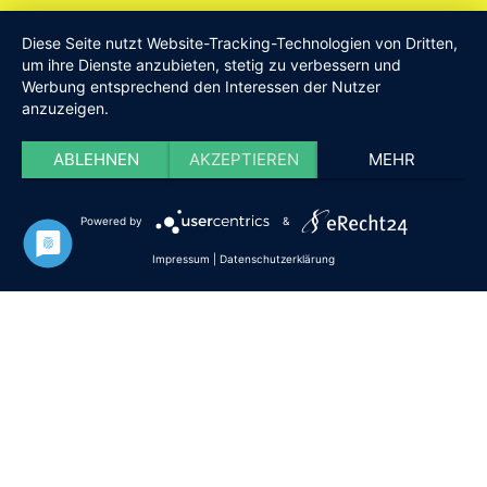
Am Drillenbusch 11 - 58638 Iserlohn
Diese Seite nutzt Website-Tracking-Technologien von Dritten,
Tel:
Geschäftsstelle 02371-9748599
um ihre Dienste anzubieten, stetig zu verbessern und
Werbung entsprechend den Interessen der Nutzer
E-Mail:
info [at] DieISERLOHNER.de
anzuzeigen.
Website:
http://www.dieiserlohner.de
Haftung
Datenschutz
Satzung
Impressum
ABLEHNEN
AKZEPTIEREN
MEHR
2026 Die Iserlohner
Powered by
&
Impressum
|
Datenschutzerklärung