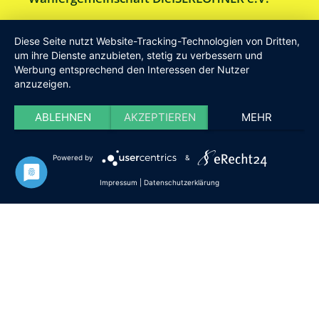
Am Drillenbusch 11 - 58638 Iserlohn
Diese Seite nutzt Website-Tracking-Technologien von Dritten,
Tel:
Geschäftsstelle 02371-9748599
um ihre Dienste anzubieten, stetig zu verbessern und
Werbung entsprechend den Interessen der Nutzer
E-Mail:
info [at] DieISERLOHNER.de
anzuzeigen.
Website:
http://www.dieiserlohner.de
Haftung
Datenschutz
Satzung
Impressum
ABLEHNEN
AKZEPTIEREN
MEHR
2026 Die Iserlohner
Powered by
&
Impressum
|
Datenschutzerklärung