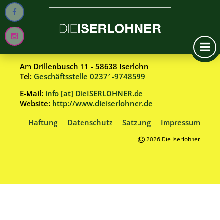
Wählergemeinschaft DieISERLOHNER e.V.
Am Drillenbusch 11 - 58638 Iserlohn
Tel:
Geschäftsstelle 02371-9748599
E-Mail:
info [at] DieISERLOHNER.de
Website:
http://www.dieiserlohner.de
Haftung
Datenschutz
Satzung
Impressum
2026 Die Iserlohner