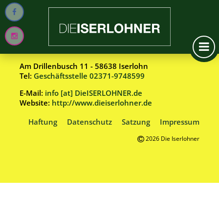
Wählergemeinschaft DieISERLOHNER e.V.
Am Drillenbusch 11 - 58638 Iserlohn
Tel:
Geschäftsstelle 02371-9748599
E-Mail:
info [at] DieISERLOHNER.de
Website:
http://www.dieiserlohner.de
Haftung
Datenschutz
Satzung
Impressum
2026 Die Iserlohner