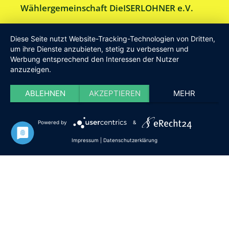
Wählergemeinschaft DieISERLOHNER e.V.
Am Drillenbusch 11 - 58638 Iserlohn
Diese Seite nutzt Website-Tracking-Technologien von Dritten,
Tel:
Geschäftsstelle 02371-9748599
um ihre Dienste anzubieten, stetig zu verbessern und
Werbung entsprechend den Interessen der Nutzer
E-Mail:
info [at] DieISERLOHNER.de
anzuzeigen.
Website:
http://www.dieiserlohner.de
Haftung
Datenschutz
Satzung
Impressum
ABLEHNEN
AKZEPTIEREN
MEHR
2026 Die Iserlohner
Powered by
&
Impressum
|
Datenschutzerklärung