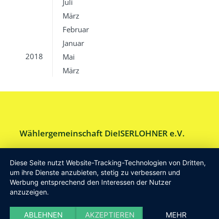
Juli
März
Februar
Januar
2018
Mai
März
Wählergemeinschaft DieISERLOHNER e.V.
Am Drillenbusch 11 - 58638 Iserlohn
Diese Seite nutzt Website-Tracking-Technologien von Dritten,
Tel:
Geschäftsstelle 02371-9748599
um ihre Dienste anzubieten, stetig zu verbessern und
Werbung entsprechend den Interessen der Nutzer
E-Mail:
info [at] DieISERLOHNER.de
anzuzeigen.
Website:
http://www.dieiserlohner.de
Haftung
Datenschutz
Satzung
Impressum
ABLEHNEN
AKZEPTIEREN
MEHR