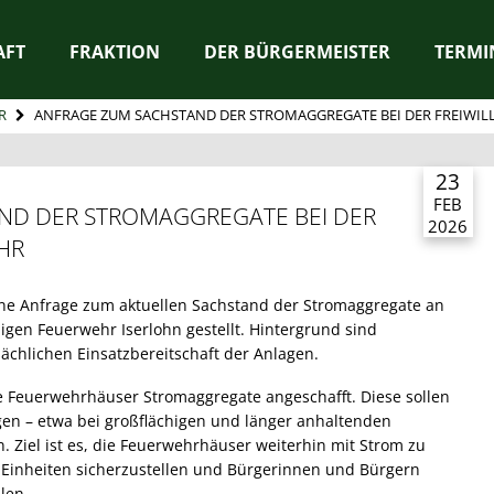
AFT
FRAKTION
DER BÜRGERMEISTER
TERMI
R
ANFRAGE ZUM SACHSTAND DER STROMAGGREGATE BEI DER FREIWIL
23
FEB
ND DER STROMAGGREGATE BEI DER
2026
HR
ine Anfrage zum aktuellen Sachstand der Stromaggregate an
igen Feuerwehr Iserlohn gestellt. Hintergrund sind
ächlichen Einsatzbereitschaft der Anlagen.
he Feuerwehrhäuser Stromaggregate angeschafft. Diese sollen
en – etwa bei großflächigen und länger anhaltenden
. Ziel ist es, die Feuerwehrhäuser weiterhin mit Strom zu
r Einheiten sicherzustellen und Bürgerinnen und Bürgern
len.