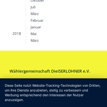
Oktober
Juli
März
Februar
Januar
2018
Mai
März
Wählergemeinschaft DieISERLOHNER e.V.
Am Drillenbusch 11 - 58638 Iserlohn
Diese Seite nutzt Website-Tracking-Technologien von Dritten,
Tel:
Geschäftsstelle 02371-9748599
um ihre Dienste anzubieten, stetig zu verbessern und
Werbung entsprechend den Interessen der Nutzer
E-Mail:
info [at] DieISERLOHNER.de
anzuzeigen.
Website:
http://www.dieiserlohner.de