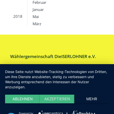
Februar
Januar
2018
Mai
März
Wählergemeinschaft DieISERLOHNER e.V.
Am Drillenbusch 11 - 58638 Iserlohn
Diese Seite nutzt Website-Tracking-Technologien von Dritten,
Tel:
Geschäftsstelle 02371-9748599
um ihre Dienste anzubieten, stetig zu verbessern und
Werbung entsprechend den Interessen der Nutzer
E-Mail:
info [at] DieISERLOHNER.de
anzuzeigen.
Website:
http://www.dieiserlohner.de
Haftung
Datenschutz
Satzung
Impressum
ABLEHNEN
AKZEPTIEREN
MEHR
2026 Die Iserlohner
Powered by
&