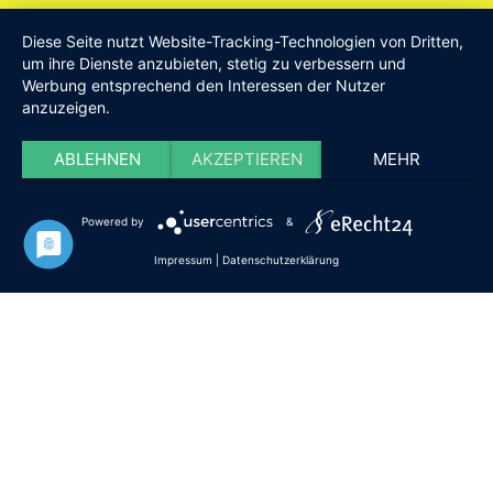
Am Drillenbusch 11 - 58638 Iserlohn
Diese Seite nutzt Website-Tracking-Technologien von Dritten,
Tel:
Geschäftsstelle 02371-9748599
um ihre Dienste anzubieten, stetig zu verbessern und
Werbung entsprechend den Interessen der Nutzer
E-Mail:
info [at] DieISERLOHNER.de
anzuzeigen.
Website:
http://www.dieiserlohner.de
Haftung
Datenschutz
Satzung
Impressum
ABLEHNEN
AKZEPTIEREN
MEHR
2026 Die Iserlohner
Powered by
&
Impressum
|
Datenschutzerklärung