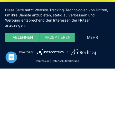
Am Drillenbusch 11 - 58638 Iserlohn
Diese Seite nutzt Website-Tracking-Technologien von Dritten,
Tel:
Geschäftsstelle 02371-9748599
um ihre Dienste anzubieten, stetig zu verbessern und
Werbung entsprechend den Interessen der Nutzer
E-Mail:
info [at] DieISERLOHNER.de
anzuzeigen.
Website:
http://www.dieiserlohner.de
Haftung
Datenschutz
Satzung
Impressum
ABLEHNEN
AKZEPTIEREN
MEHR
2026 Die Iserlohner
Powered by
&
Impressum
|
Datenschutzerklärung