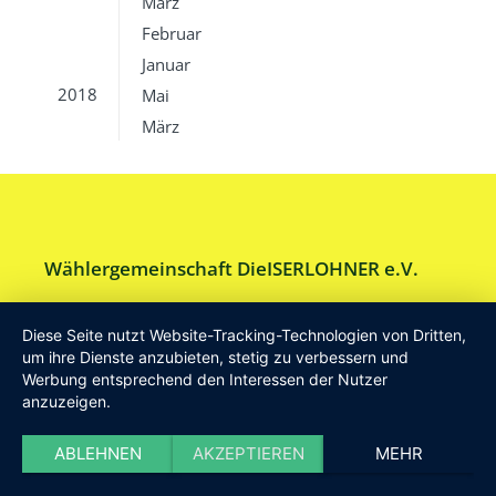
März
Februar
Januar
2018
Mai
März
Wählergemeinschaft DieISERLOHNER e.V.
Am Drillenbusch 11 - 58638 Iserlohn
Diese Seite nutzt Website-Tracking-Technologien von Dritten,
Tel:
Geschäftsstelle 02371-9748599
um ihre Dienste anzubieten, stetig zu verbessern und
Werbung entsprechend den Interessen der Nutzer
E-Mail:
info [at] DieISERLOHNER.de
anzuzeigen.
Website:
http://www.dieiserlohner.de
Haftung
Datenschutz
Satzung
Impressum
ABLEHNEN
AKZEPTIEREN
MEHR
2026 Die Iserlohner