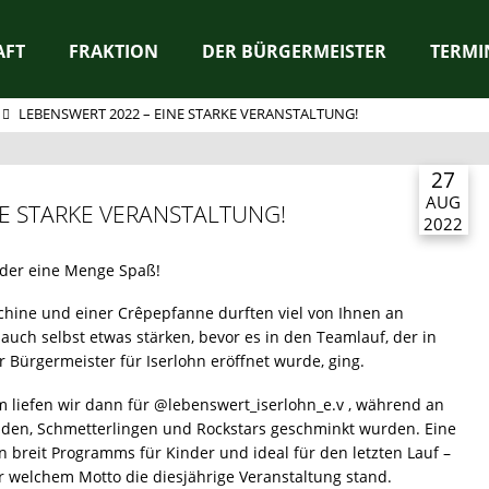
AFT
FRAKTION
DER BÜRGERMEISTER
TERMI
LEBENSWERT 2022 – EINE STARKE VERANSTALTUNG!
27
AUG
NE STARKE VERANSTALTUNG!
2022
eder eine Menge Spaß!
hine und einer Crêpepfanne durften viel von Ihnen an
ch selbst etwas stärken, bevor es in den Teamlauf, der in
r Bürgermeister für Iserlohn eröffnet wurde, ging.
m liefen wir dann für @lebenswert_iserlohn_e.v , während an
den, Schmetterlingen und Rockstars geschminkt wurden. Eine
breit Programms für Kinder und ideal für den letzten Lauf –
r welchem Motto die diesjährige Veranstaltung stand.