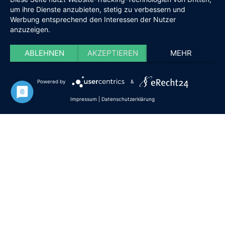
Tel:
Geschäftsstelle 02371-9748599
um ihre Dienste anzubieten, stetig zu verbessern und
Werbung entsprechend den Interessen der Nutzer
E-Mail:
info [at] DieISERLOHNER.de
anzuzeigen.
Website:
http://www.dieiserlohner.de
Haftung
Datenschutz
Satzung
Impressum
ABLEHNEN
AKZEPTIEREN
MEHR
2026 Die Iserlohner
Powered by
&
Impressum
|
Datenschutzerklärung