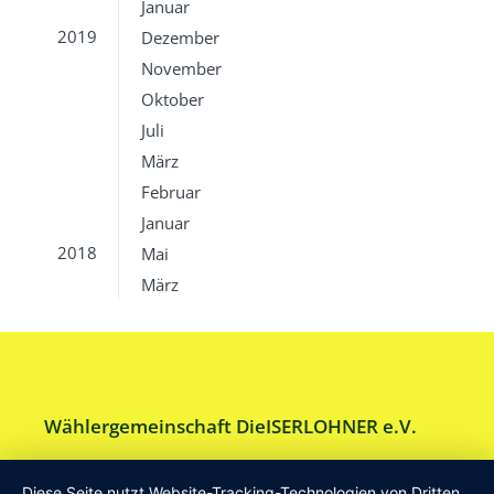
Januar
2019
Dezember
November
Oktober
Juli
März
Februar
Januar
2018
Mai
März
Wählergemeinschaft DieISERLOHNER e.V.
Am Drillenbusch 11 - 58638 Iserlohn
Diese Seite nutzt Website-Tracking-Technologien von Dritten,