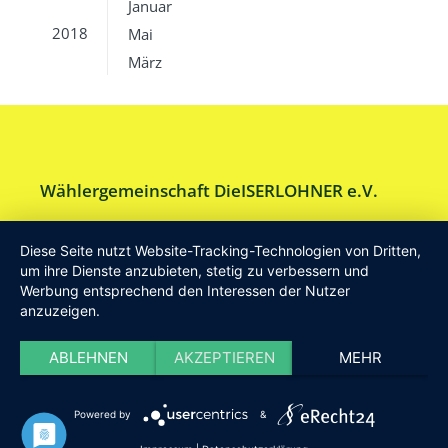
Januar
2018
Mai
März
Wählergemeinschaft DieISERLOHNER e.V.
Am Drillenbusch 11 - 58638 Iserlohn
Diese Seite nutzt Website-Tracking-Technologien von Dritten,
Tel:
Geschäftsstelle 02371-9748599
um ihre Dienste anzubieten, stetig zu verbessern und
Werbung entsprechend den Interessen der Nutzer
E-Mail:
info [at] DieISERLOHNER.de
anzuzeigen.
Website:
http://www.dieiserlohner.de
Haftung
Datenschutz
Satzung
Impressum
ABLEHNEN
AKZEPTIEREN
MEHR
2026 Die Iserlohner
Powered by
&