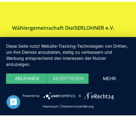
Wählergemeinschaft DieISERLOHNER e.V.
Am Drillenbusch 11 - 58638 Iserlohn
Diese Seite nutzt Website-Tracking-Technologien von Dritten,
Tel:
Geschäftsstelle 02371-9748599
um ihre Dienste anzubieten, stetig zu verbessern und
Werbung entsprechend den Interessen der Nutzer
E-Mail:
info [at] DieISERLOHNER.de
anzuzeigen.
Website:
http://www.dieiserlohner.de
Haftung
Datenschutz
Satzung
Impressum
ABLEHNEN
AKZEPTIEREN
MEHR
2026 Die Iserlohner
Powered by
&
Impressum
|
Datenschutzerklärung