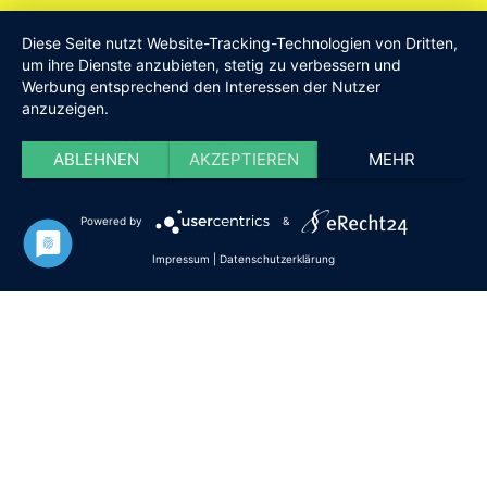
Am Drillenbusch 11 - 58638 Iserlohn
Diese Seite nutzt Website-Tracking-Technologien von Dritten,
Tel:
Geschäftsstelle 02371-9748599
um ihre Dienste anzubieten, stetig zu verbessern und
Werbung entsprechend den Interessen der Nutzer
E-Mail:
info [at] DieISERLOHNER.de
anzuzeigen.
Website:
http://www.dieiserlohner.de
Haftung
Datenschutz
Satzung
Impressum
ABLEHNEN
AKZEPTIEREN
MEHR
2026 Die Iserlohner
Powered by
&
Impressum
|
Datenschutzerklärung